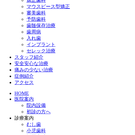
矯正歯科
マウスピース型矯正
審美歯科
予防歯科
歯髄保存治療
歯周病
入れ歯
インプラント
セレック治療
スタッフ紹介
安全安心な治療
痛みの少ない治療
症例紹介
アクセス
HOME
医院案内
院内設備
初診の方へ
診療案内
むし歯
小児歯科