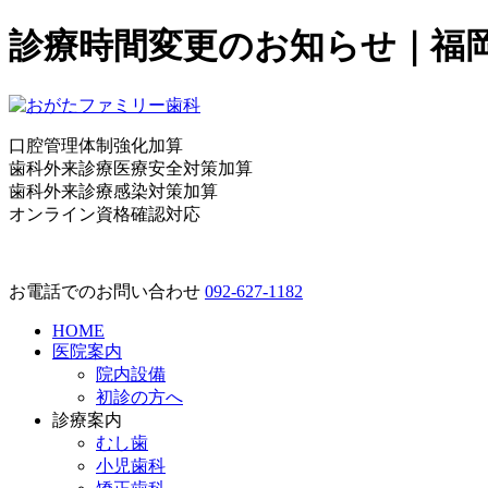
診療時間変更のお知らせ｜福
口腔管理体制強化加算
歯科外来診療医療安全対策加算
歯科外来診療感染対策加算
オンライン資格確認対応
お電話でのお問い合わせ
092-627-1182
HOME
医院案内
院内設備
初診の方へ
診療案内
むし歯
小児歯科