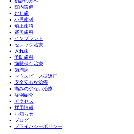
初診の方へ
院内設備
むし歯
小児歯科
矯正歯科
審美歯科
インプラント
セレック治療
入れ歯
予防歯科
歯髄保存治療
歯周病
マウスピース型矯正
安全安心な治療
痛みの少ない治療
症例紹介
アクセス
採用情報
お知らせ
ブログ
プライバシーポリシー