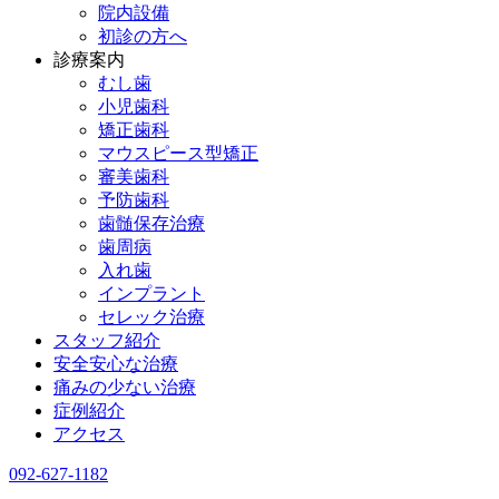
院内設備
初診の方へ
診療案内
むし歯
小児歯科
矯正歯科
マウスピース型矯正
審美歯科
予防歯科
歯髄保存治療
歯周病
入れ歯
インプラント
セレック治療
スタッフ紹介
安全安心な治療
痛みの少ない治療
症例紹介
アクセス
092-627-1182