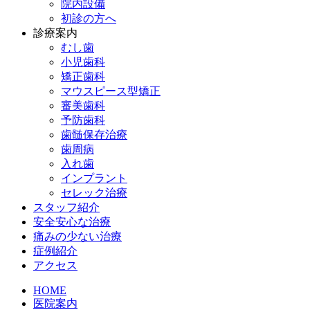
院内設備
初診の方へ
診療案内
むし歯
小児歯科
矯正歯科
マウスピース型矯正
審美歯科
予防歯科
歯髄保存治療
歯周病
入れ歯
インプラント
セレック治療
スタッフ紹介
安全安心な治療
痛みの少ない治療
症例紹介
アクセス
HOME
医院案内