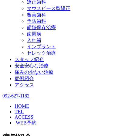
矯正歯科
マウスピース型矯正
審美歯科
予防歯科
歯髄保存治療
歯周病
入れ歯
インプラント
セレック治療
スタッフ紹介
安全安心な治療
痛みの少ない治療
症例紹介
アクセス
092-627-1182
HOME
TEL
ACCESS
WEB予約