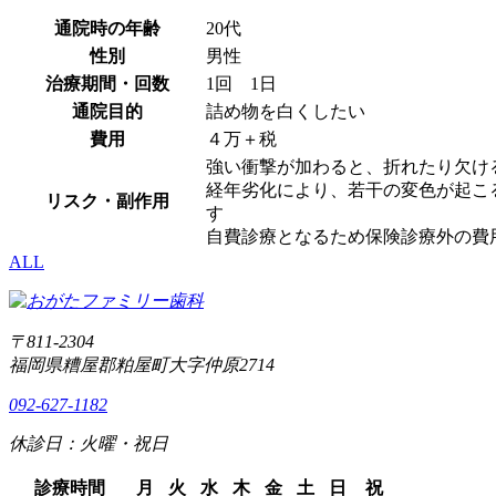
通院時の年齢
20代
性別
男性
治療期間・回数
1回 1日
通院目的
詰め物を白くしたい
費用
４万＋税
強い衝撃が加わると、折れたり欠け
経年劣化により、若干の変色が起こ
リスク・副作用
す
自費診療となるため保険診療外の費
ALL
〒811-2304
福岡県糟屋郡粕屋町大字仲原2714
092-627-1182
休診日：火曜・祝日
診療時間
月
火
水
木
金
土
日
祝