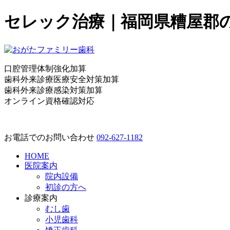
セレック治療｜福岡県糟屋郡
口腔管理体制強化加算
歯科外来診療医療安全対策加算
歯科外来診療感染対策加算
オンライン資格確認対応
お電話でのお問い合わせ
092-627-1182
HOME
医院案内
院内設備
初診の方へ
診療案内
むし歯
小児歯科