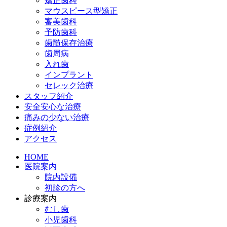
矯正歯科
マウスピース型矯正
審美歯科
予防歯科
歯髄保存治療
歯周病
入れ歯
インプラント
セレック治療
スタッフ紹介
安全安心な治療
痛みの少ない治療
症例紹介
アクセス
HOME
医院案内
院内設備
初診の方へ
診療案内
むし歯
小児歯科