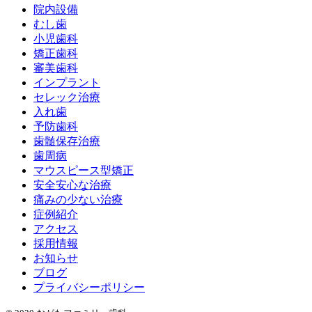
院内設備
むし歯
小児歯科
矯正歯科
審美歯科
インプラント
セレック治療
入れ歯
予防歯科
歯髄保存治療
歯周病
マウスピース型矯正
安全安心な治療
痛みの少ない治療
症例紹介
アクセス
採用情報
お知らせ
ブログ
プライバシーポリシー