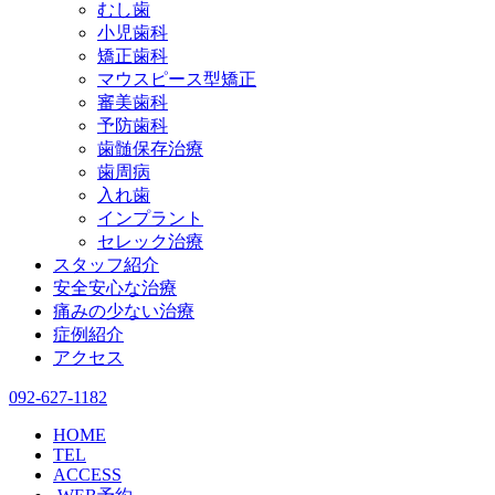
むし歯
小児歯科
矯正歯科
マウスピース型矯正
審美歯科
予防歯科
歯髄保存治療
歯周病
入れ歯
インプラント
セレック治療
スタッフ紹介
安全安心な治療
痛みの少ない治療
症例紹介
アクセス
092-627-1182
HOME
TEL
ACCESS