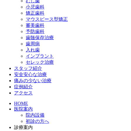
むし歯
小児歯科
矯正歯科
マウスピース型矯正
審美歯科
予防歯科
歯髄保存治療
歯周病
入れ歯
インプラント
セレック治療
スタッフ紹介
安全安心な治療
痛みの少ない治療
症例紹介
アクセス
HOME
医院案内
院内設備
初診の方へ
診療案内